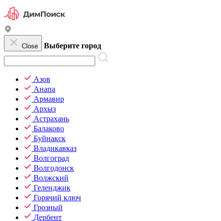
Выберите город
Close
Азов
Анапа
Армавир
Архыз
Астрахань
Балаково
Буйнакск
Владикавказ
Волгоград
Волгодонск
Волжский
Геленджик
Горячий ключ
Грозный
Дербент