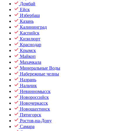
Домбай
Ейск
Избербаш
Казань
Калининград
Каспийск
Кизилюрт
Краснодар
Крымск
Майкоп
Махачкала
Минеральные Воды
Набережные челны
Назрань
Нальчик
Невинномысск
Новороссийск
Новочеркасск
Новошахтинск
Пятигорск
Ростов-на-Дону
Самара