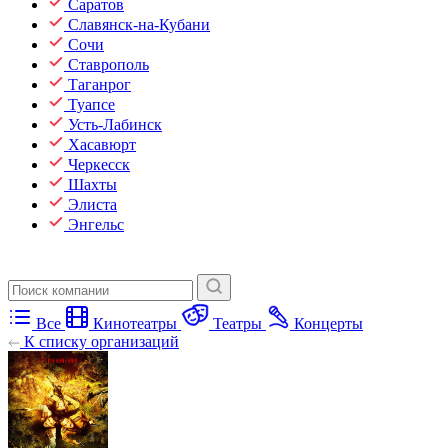
Саратов
Славянск-на-Кубани
Сочи
Ставрополь
Таганрог
Туапсе
Усть-Лабинск
Хасавюрт
Черкесск
Шахты
Элиста
Энгельс
Все
Кинотеатры
Театры
Концерты
К списку организаций