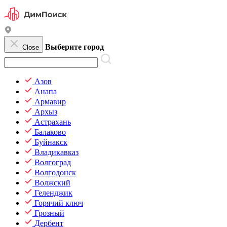
Выберите город
Close
Азов
Анапа
Армавир
Архыз
Астрахань
Балаково
Буйнакск
Владикавказ
Волгоград
Волгодонск
Волжский
Геленджик
Горячий ключ
Грозный
Дербент