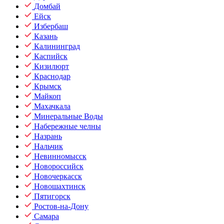
Домбай
Ейск
Избербаш
Казань
Калининград
Каспийск
Кизилюрт
Краснодар
Крымск
Майкоп
Махачкала
Минеральные Воды
Набережные челны
Назрань
Нальчик
Невинномысск
Новороссийск
Новочеркасск
Новошахтинск
Пятигорск
Ростов-на-Дону
Самара