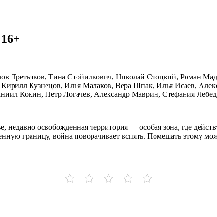
 16+
лов-Третьяков, Тина Стойилкович, Николай Стоцкий, Роман Мад
, Кирилл Кузнецов, Илья Малаков, Вера Шпак, Илья Исаев, Але
иил Кокин, Петр Логачев, Александр Маврин, Стефания Лебеде
ье, недавно освобожденная территория — особая зона, где дейст
енную границу, война поворачивает вспять. Помешать этому мо