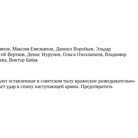
янов, Максим Емельянов, Даниил Воробьев, Эльдар
ксей Вертков, Денис Нурулин, Ольга Озоллапиня, Владимир
ва, Виктор Бабак
вуют оставленные в советском тылу вражеские разведывательно-
жет удар в спину наступающей армии. Предотвратить