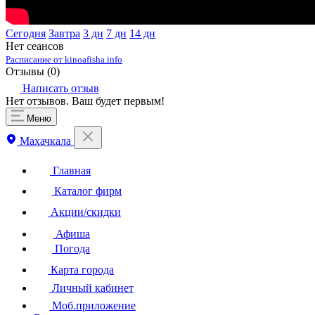
Сегодня
Завтра
3 дн
7 дн
14 дн
Нет сеансов
Расписание от kinoafisha.info
Отзывы (
0
)
Написать отзыв
Нет отзывов. Ваш будет первым!
Меню
Махачкала
Главная
Каталог фирм
Акции/скидки
Афиша
Погода
Карта города
Личный кабинет
Моб.приложение